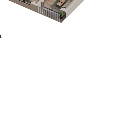
Kontaktirajte nas
Vidikovac Vista - prodajna
kancelarija
TC Vidikovac BAZAR
Kneza Višeslava 63, lok. 1.63
Belgrade, Serbia