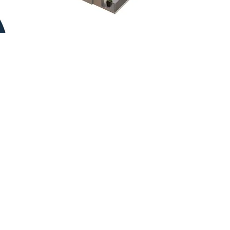
Kontaktirajte nas
Vidikovac Vista - prodajna
kancelarija
TC Vidikovac BAZAR
Kneza Višeslava 63, lok. 1.63
Belgrade, Serbia
office@vidikovac-vista.rs