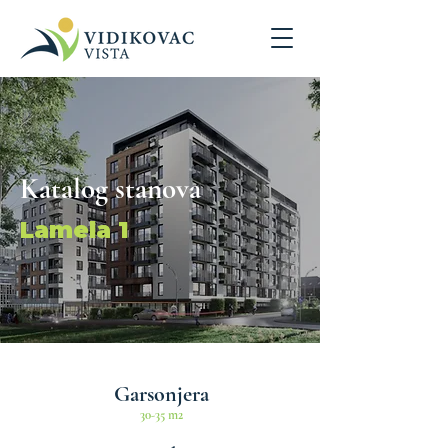
Katalog stanova
Lamela 1
Garsonjera
30-35 m2